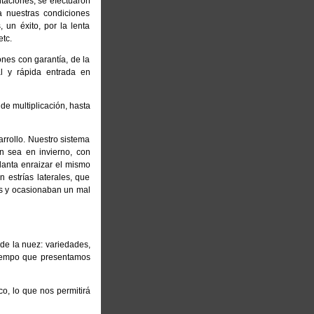
ntaciones, se efectuaron
a nuestras condiciones
 un éxito, por la lenta
tc.
ones con garantía, de la
al y rápida entrada en
 de multiplicación, hasta
rrollo. Nuestro sistema
n sea en invierno, con
planta enraizar el mismo
 estrías laterales, que
das y ocasionaban un mal
de la nuez: variedades,
 tiempo que presentamos
o, lo que nos permitirá