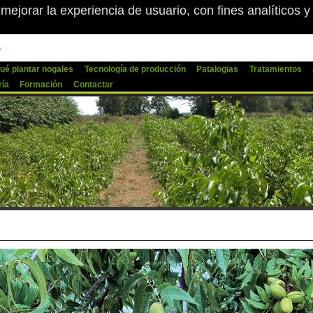
 mejorar la experiencia de usuario, con fines analíticos 
English
Español
Català
x
ué plantar nogales
Tecnología de producción
Patalogias
Tratamientos
ría
Formación
Contactar