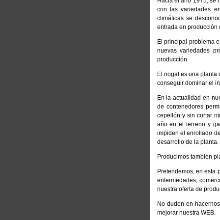
Hacia el año 1975, se i
con las variedades en
climáticas se desconoc
entrada en producción 
El principal problema e
nuevas variedades pro
producción.
El nogal es una planta d
conseguir dominar el in
En la actualidad en nu
de contenedores permi
cepellón y sin cortar n
año en el terreno y ga
impiden el enrollado de
desarrollo de la planta.
Producimos también plant
Pretendemos, en esta p
enfermedades, comercio
nuestra oferta de produ
No duden en hacernos l
mejorar nuestra WEB.