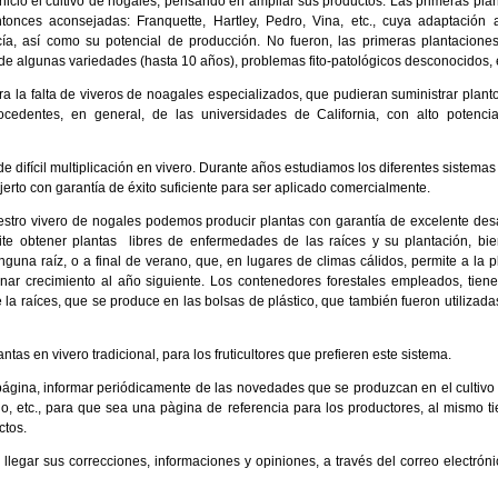
nició el cultivo de nogales, pensando en ampliar sus productos. Las primeras pla
tonces aconsejadas: Franquette, Hartley, Pedro, Vina, etc., cuya adaptación 
ía, así como su potencial de producción. No fueron, las primeras plantaciones,
de algunas variedades (hasta 10 años), problemas fito-patológicos desconocidos, e
ra la falta de viveros de noagales especializados, que pudieran suministrar plant
cedentes, en general, de las universidades de California, con alto potenci
e difícil multiplicación en vivero. Durante años estudiamos los diferentes sistemas
jerto con garantía de éxito suficiente para ser aplicado comercialmente.
estro vivero de nogales podemos producir plantas con garantía de excelente desa
te obtener plantas libres de enfermedades de las raíces y su plantación, bie
inguna raíz, o a final de verano, que, en lugares de climas cálidos, permite a la 
nar crecimiento al año siguiente. Los contenedores forestales empleados, tienen
 la raíces, que se produce en las bolsas de plástico, que también fueron utiliza
as en vivero tradicional, para los fruticultores que prefieren este sistema.
ágina, informar periódicamente de las novedades que se produzcan en el cultivo 
, etc., para que sea una pàgina de referencia para los productores, al mismo
ctos.
legar sus correcciones, informaciones y opiniones, a través del correo electrónic